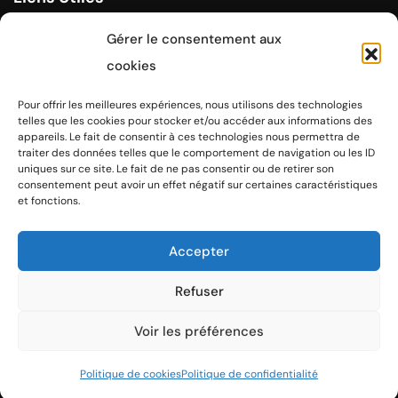
Politique de cookies
Gérer le consentement aux
Mentions légales
cookies
Politique de confidentialité
Pour offrir les meilleures expériences, nous utilisons des technologies
telles que les cookies pour stocker et/ou accéder aux informations des
appareils. Le fait de consentir à ces technologies nous permettra de
Contact
traiter des données telles que le comportement de navigation ou les ID
uniques sur ce site. Le fait de ne pas consentir ou de retirer son
02 51 95 40 80
consentement peut avoir un effet négatif sur certaines caractéristiques
et fonctions.
2 rue claude Levi Strauss 85100 Les Sables d'Olonne
Accepter
Refuser
Voir les préférences
© Copyright 2023
Radius Design
Politique de cookies
Politique de confidentialité